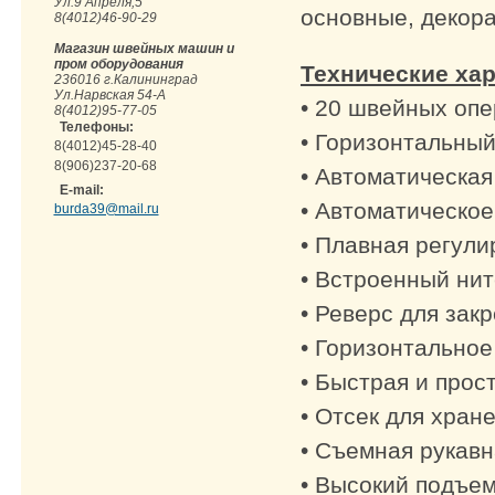
Ул.9 Апреля,5
основные, декора
8(4012)46-90-29
Магазин швейных машин и
пром оборудования
Технические хар
236016 г.Калининград
Ул.Нарвская 54-А
• 20 швейных оп
8(4012)95-77-05
Телефоны:
• Горизонтальный
8(4012)45-28-40
8(906)237-20-68
• Автоматическая
E-mail:
• Автоматическое
burda39@mail.ru
• Плавная регули
• Встроенный ни
• Реверс для закр
• Горизонтально
• Быстрая и прос
• Отсек для хран
• Съемная рукав
• Высокий п