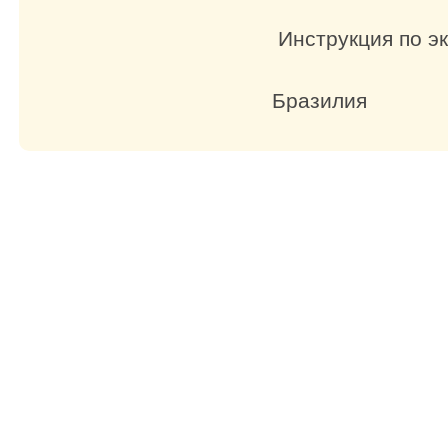
Инстру
С
Браз