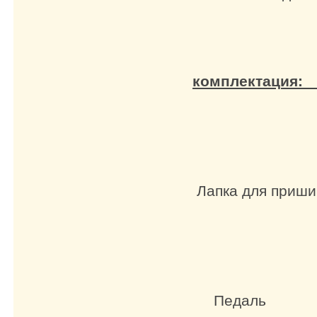
комплектация
Лапка 
Лапка д
На
Ма
П